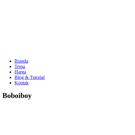
Branda
Tema
Harga
Blog & Tutorial
Kontak
Boboiboy