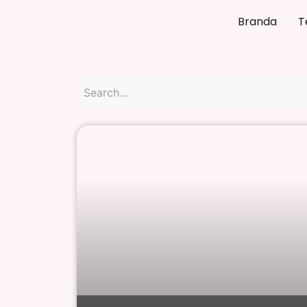
Branda
T